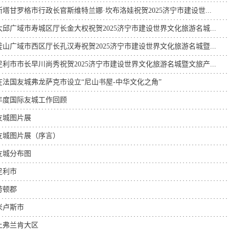
塔甘罗格市行政长官斯维特兰娜·坎布洛娃祝贺2025济宁市建设世...
邱广域市寿城区厅长金大权祝贺2025济宁市建设世界文化旅游名城...
山广域市西区厅长孔汉寿祝贺2025济宁市建设世界文化旅游名城暨...
利市市长早川尚秀祝贺2025济宁市建设世界文化旅游名城暨文旅产...
在法国友城弗龙萨克市设立“尼山书屋-中华文化之角”
4年度国际友城工作回顾
友城图片展
友城图片展（序言）
友城分布图
足利市
劳顿郡
米卢斯市
上弗兰肯大区