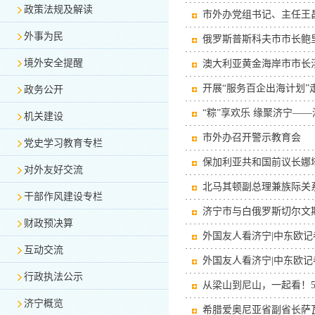
政策法规及解读
市外办党组书记、主任王
外事为民
俄罗斯普斯科夫市市长鲍里斯
境外安全提醒
澳大利亚黄金海岸市市长汤姆
开展“服务百企出海计划
政务公开
“粽”享欢乐 缘聚济宁——
机关建设
市外办召开警示教育会
党史学习教育专栏
保加利亚共和国前议长娜
对外友好交流
北马其顿副总理兼族际关
干部作风建设专栏
济宁市与白俄罗斯切尔文
财政预决算
外国友人看济宁|中东欧记
互动交流
外国友人看济宁|中东欧记
行政执法公示
从梁山到尼山，一起看！5
济宁概览
希腊爱奥尼亚省副省长萨