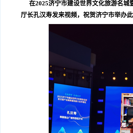
在
2025
济宁市
建设世界文化旅游名城
厅长
孔汉寿
发来视频，祝贺济宁市举办此