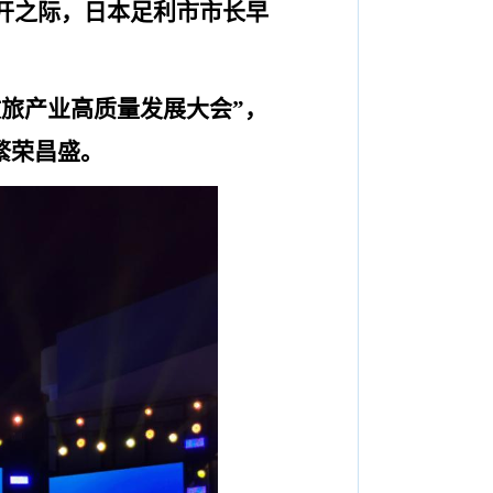
开之际，
日本足利市市长早
文旅产业高质量发展大会
”
，
繁荣昌盛。