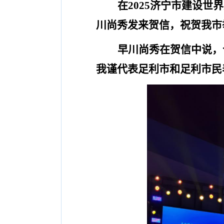
在
2025
济宁市
建设世界
川尚秀
发来
贺信
，祝贺
我
市
早川尚秀在贺信中说，
我谨代表足利市和
足利
市民