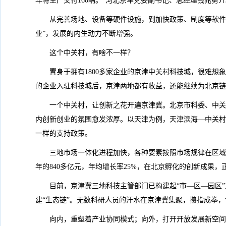
年将生产交付160辆。”河北京车党委副书记、总经理钱兆勇
从完善场地、设备等硬件设施，到加快政策、制度等软件
业”，发展的内生动力不断增强。
这个中关村，有啥不一样？
置身于拥有1800多家企业的京津中关村科技城，很难
的企业入驻科技城后，京津两地都有收益，还能继续为北京链
一个中关村，让创新之花开遍京津冀。北京市科委、中关
内创新创业的氛围愈发浓厚。以天津为例，天津滨海—中关村
一样的支持政策。
三地市场一体化进程加快，各种要素按照市场规律在区域内
年的840多亿元，年均增长率25%，在北京孵化的创新成果
目前，京津冀三地科技主管部门已构建起“市—区—园区”
建“生态链”。无数科研人员的汗水在京津冀集聚，攥指成拳
向内，重塑着产业协同模式；向外，打开开放发展新空间