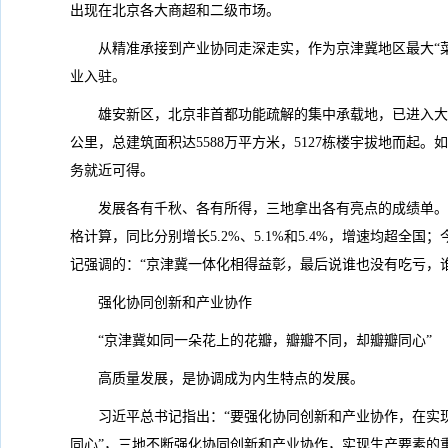
出现在北京各大商超和二级市场。
从精准承接到产业协同走深走实，作为京津冀地区最大“菜
业入驻。
雄安新区，北京非首都功能疏解的集中承载地，已进入大规
公里，总建筑面积达5588万平方米，5127栋楼宇拔地而起
务就近可得。
发展各有千秋、各有所得，三地拿出各有亮点的成绩单。2024
格计算，同比分别增长5.2%、5.1%和5.4%，增速均超全
记强调的：“京津冀一体化相得益彰，最后说谁也没有吃亏，
强化协同创新和产业协作
“京津冀如同一朵花上的花瓣，瓣瓣不同，却瓣瓣同心”
高质量发展，是协调成为内生特点的发展。
习近平总书记指出：“要强化协同创新和产业协作，在实
同心”，三地不断强化协同创新和产业协作，实现生产要素的