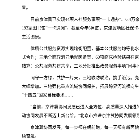
显。
目前京津冀已实现44项人社服务事项“一卡通办”、6.4万余
193家图书馆“一卡通阅”。截至今年6月底，京津冀地区社保卡
生活图景。
优质公共服务资源实现均衡配置，基本公共服务均等化水平
式合作；三地全面取消异地就医备案，60项临床检验结果在京
结算；公共服务共建共享，三地分批推出政务服务事项“同事同
同守一方绿，共护一片天，三地联防联治，携手治污。亮眼成
大幅增加。三地强化重点流域协同保护，拓展跨界河流横向生
“十四五”国家目标要求……
“当前，京津冀协同发展已进入全方位、高质量深入推进
动协同发展不断迈上新台阶。”北京市推进京津冀协同发展领
京津冀协同发展，每一步都在朝前跑，每一天都有新面貌
续奋进。