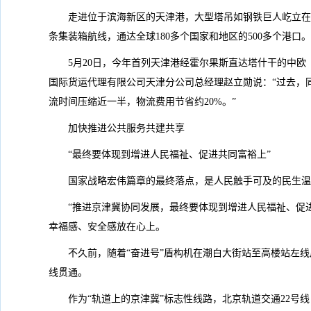
走进位于滨海新区的天津港，大型塔吊如钢铁巨人屹立在
条集装箱航线，通达全球180多个国家和地区的500多个港口。
5月20日，今年首列天津港经霍尔果斯直达塔什干的中欧
国际货运代理有限公司天津分公司总经理赵立勋说：“过去，
流时间压缩近一半，物流费用节省约20%。”
加快推进公共服务共建共享
“最终要体现到增进人民福祉、促进共同富裕上”
国家战略宏伟篇章的最终落点，是人民触手可及的民生温
“推进京津冀协同发展，最终要体现到增进人民福祉、促
幸福感、安全感放在心上。
不久前，随着“奋进号”盾构机在潮白大街站至高楼站左
线贯通。
作为“轨道上的京津冀”标志性线路，北京轨道交通22号