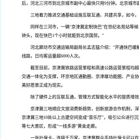
后，河北三河市到北京城市副中心最快只用9分钟。北京城市
三地着力推进交通基础设施互联互通、共建共享，如今，
同样在三河市，一辆“京津冀定制快巴”在世纪名苑站等候
钟头，现在快巴1个小时就能到北京国贸。”
河北廊坊市交通运输局副局长孟志猛介绍：“开通快巴缓
线路，日均客运量超6000人次。
截至目前，京津冀铁路运营里程和高速公路运营里程均超过
交通一体化为支撑，环京地区通勤圈、京津雄功能圈、产业协
美好愿景正成为现实。
除了硬件上的互联互通，管理方式智能化水平的提质增效
京津冀三地顺应文旅消费新趋势，创新旅游合作机制，深化
京津冀三地10处以上古建空间变成“音乐厅”，吸引公众进行
等七大景区，形成“一线多游”黄金走廊。
一张社保卡，连接千万家。京津冀群众手持社保卡可以在