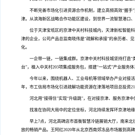
不断完善市场化引进资源合作机制，建立高频高效“握手
津。从滨海新区战略合作功能区建设，到世界一流智慧港口、
位于天津宝坻区的京津中关村科技城内，天津新松智能科
津的企业，公司产品总监南晓伟是“疏解和承接”的亲历者、
化。
一企带一链，一链集成群。京津中关村科技城坚持打造“
台”，植入中关村203项集成服务包，搭建“一站式”产业服务体
今年以来，围绕机器人、工业母机等领域举办产业对接活
年，市工信局市场化引进疏解功能资源在津落地项目总投资219
河北用“接得住”实现“升级跳”，在对接京津、服务京津
找准在协同大局中的定位坐标，河北持续发挥环京津地缘
早上7点，河北高碑店市首衡智慧冷链展销大厅，南来北
放的畅销产品。王阿红2020年从北京西南郊冻品市场搬到高