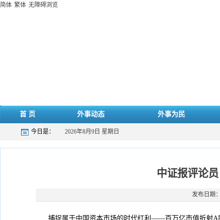
简体
繁体
无障碍浏览
首 页
外事动态
外事为民
今日是：
2026年8月9日 星期日
中证报评论员
发布日期：20
捕捉属于中国资本市场的时代红利——百万亿市值折射A