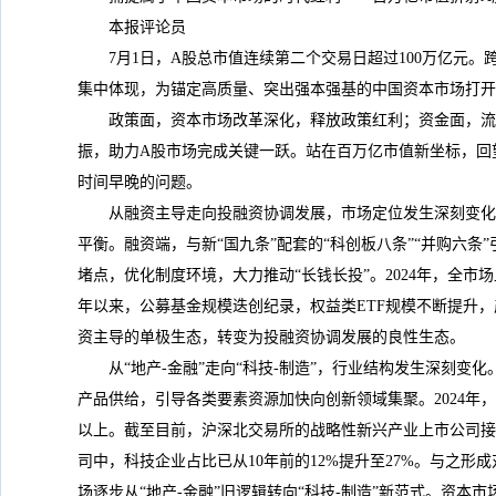
本报评论员
7月1日，A股总市值连续第二个交易日超过100万亿元
集中体现，为锚定高质量、突出强本强基的中国资本市场打开
政策面，资本市场改革深化，释放政策红利；资金面，流
振，助力A股市场完成关键一跃。站在百万亿市值新坐标，回
时间早晚的问题。
从融资主导走向投融资协调发展，市场定位发生深刻变化
平衡。融资端，与新“国九条”配套的“科创板八条”“并购六
堵点，优化制度环境，大力推动“长钱长投”。2024年，全市场上
年以来，公募基金规模迭创纪录，权益类ETF规模不断提升，
资主导的单极生态，转变为投融资协调发展的良性生态。
从“地产-金融”走向“科技-制造”，行业结构发生深刻
产品供给，引导各类要素资源加快向创新领域集聚。2024年，
以上。截至目前，沪深北交易所的战略性新兴产业上市公司接
司中，科技企业占比已从10年前的12%提升至27%。与之
场逐步从“地产-金融”旧逻辑转向“科技-制造”新范式。资