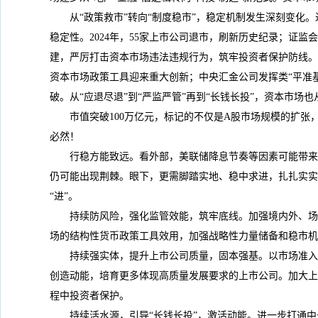
从“政策救市”转向“制度稳市”，稳定机制发生深刻变化
稳定性。2024年，55家上市公司退市，刷新历史纪录；证监会作
建，严厉打击资本市场违法违规行为，筑牢投资者保护防线。
资本市场政策工具迎来重大创新；中央汇金公司发挥类“平准
破。从“应退尽退”到“严监严管”再到“长钱长投”，资本市
市值突破100万亿元，标记的不仅是A股市场规模的扩
必然！
行稳方能致远。看外部，美联储降息节奏等因素可能带来
仍可能出现荆棘。眼下，更需脚踏实地、稳中求进，扎扎实实
“进”。
持续防风险，强化监管效能，筑牢底线。加强境内外、场
场的结构性货币政策工具效用，加强战略性力量储备和稳市机
持续强实体，提升上市公司质量，固本强基。以市场准入
创造动能，培育更多体现高质量发展要求的上市公司。加大上
程中投资者保护。
持续活水源，引导“长钱长投”，激活动能。进一步打通